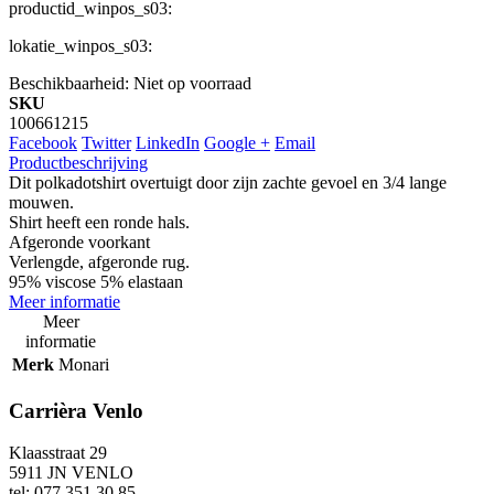
productid_winpos_s03:
lokatie_winpos_s03:
Beschikbaarheid:
Niet op voorraad
SKU
100661215
Facebook
Twitter
LinkedIn
Google +
Email
Productbeschrijving
Dit polkadotshirt overtuigt door zijn zachte gevoel en 3/4 lange
mouwen.
Shirt heeft een ronde hals.
Afgeronde voorkant
Verlengde, afgeronde rug.
95% viscose 5% elastaan
Meer informatie
Meer
informatie
Merk
Monari
Carrièra Venlo
Klaasstraat 29
5911 JN VENLO
tel: 077 351 30 85