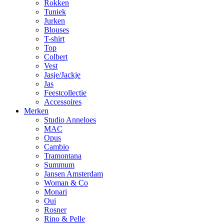
Rokken
Tuniek
Jurken
Blouses
T-shirt
Top
Colbert
Vest
Jasje/Jackje
Jas
Feestcollectie
Accessoires
Merken
Studio Anneloes
MAC
Opus
Cambio
Tramontana
Summum
Jansen Amsterdam
Woman & Co
Monari
Oui
Rosner
Rino & Pelle