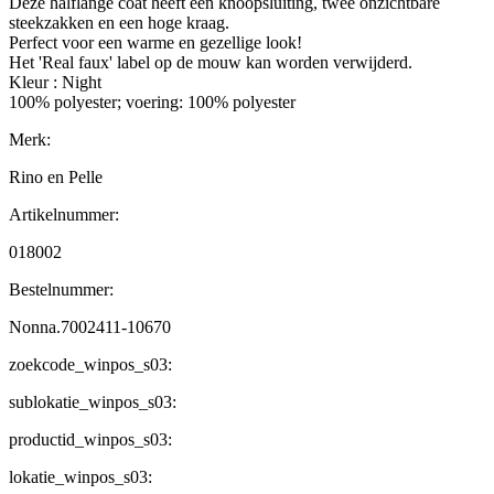
Deze halflange coat heeft een knoopsluiting, twee onzichtbare
steekzakken en een hoge kraag.
Perfect voor een warme en gezellige look!
Het 'Real faux' label op de mouw kan worden verwijderd.
Kleur : Night
100% polyester; voering: 100% polyester
Merk:
Rino en Pelle
Artikelnummer:
018002
Bestelnummer:
Nonna.7002411-10670
zoekcode_winpos_s03:
sublokatie_winpos_s03:
productid_winpos_s03:
lokatie_winpos_s03: