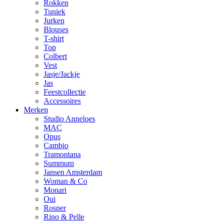
Rokken
Tuniek
Jurken
Blouses
T-shirt
Top
Colbert
Vest
Jasje/Jackje
Jas
Feestcollectie
Accessoires
Merken
Studio Anneloes
MAC
Opus
Cambio
Tramontana
Summum
Jansen Amsterdam
Woman & Co
Monari
Oui
Rosner
Rino & Pelle