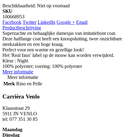
Beschikbaarheid:
Niet op voorraad
SKU
100668953
Facebook
Twitter
LinkedIn
Google +
Email
Productbeschrijving
Superzachte en behaaglijke damesjas van imitatiebont coat.
Deze halflange coat heeft een knoopsluiting, twee onzichtbare
steekzakken en een hoge kraag.
Perfect voor een warme en gezellige look!
Het 'Real faux' label op de mouw kan worden verwijderd.
Kleur : Night
100% polyester; voering: 100% polyester
Meer informatie
Meer informatie
Merk
Rino en Pelle
Carrièra Venlo
Klaasstraat 29
5911 JN VENLO
tel: 077 351 30 85
Maandag
Dinsdag