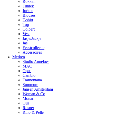
Rokken
Tuniek
Jurken
Blouses
T-shirt
Top
Colbert
Vest
Jasje/Jackje
Jas
Feestcollectie
Accessoires
Merken
Studio Anneloes
MAC
Opus
Cambio
Tramontana
Summum
Jansen Amsterdam
Woman & Co
Monari
Oui
Rosner
Rino & Pelle