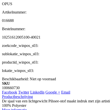
OPUS
Artikelnummer:
016688
Bestelnummer:
10251612005100-40021
zoekcode_winpos_s03:
sublokatie_winpos_s03:
productid_winpos_s03:
lokatie_winpos_s03:
Beschikbaarheid:
Niet op voorraad
SKU
100660730
Facebook
Twitter
LinkedIn
Google +
Email
Productbeschrijving
De sjaal van een lichtgewicht Pilssee-stof maakt indruk met zijn artist
100% Polyester
Meer informatie