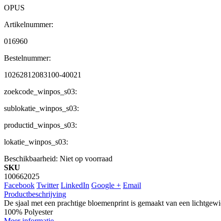
OPUS
Artikelnummer:
016960
Bestelnummer:
10262812083100-40021
zoekcode_winpos_s03:
sublokatie_winpos_s03:
productid_winpos_s03:
lokatie_winpos_s03:
Beschikbaarheid:
Niet op voorraad
SKU
100662025
Facebook
Twitter
LinkedIn
Google +
Email
Productbeschrijving
De sjaal met een prachtige bloemenprint is gemaakt van een lichtgewich
100% Polyester
Meer informatie