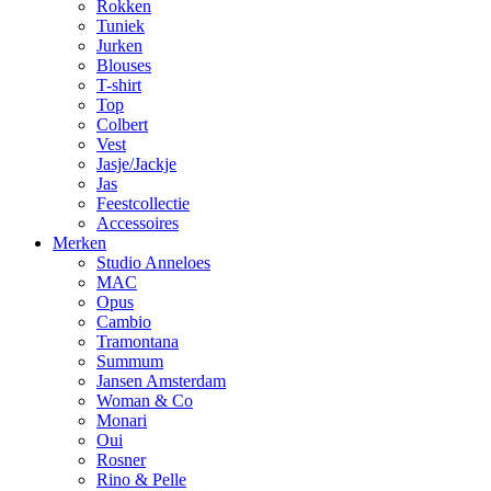
Rokken
Tuniek
Jurken
Blouses
T-shirt
Top
Colbert
Vest
Jasje/Jackje
Jas
Feestcollectie
Accessoires
Merken
Studio Anneloes
MAC
Opus
Cambio
Tramontana
Summum
Jansen Amsterdam
Woman & Co
Monari
Oui
Rosner
Rino & Pelle