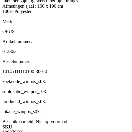
uiteinden zijn afgewerkt met fijne franjes.
Afmetingen sjaal : 100 x 190 cm
100% Polyester
Merk:
OPUS
Artikelnummer:
012362
Bestelnummer:
10145111110100-30014
zoekcode_winpos_s03:
sublokatie_winpos_s03:
productid_winpos_s03:
lokatie_winpos_s03:
Beschikbaarheid:
Niet op voorraad
SKU