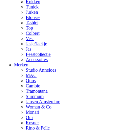
Rokken
Tuniek
Jurken
Blouses
T-shirt
Top
Colbert
Vest
Jasje/Jackje
Jas
Feestcollectie
Accessoires
Merken
Studio Anneloes
MAC
Opus
Cambio
Tramontana
Summum
Jansen Amsterdam
Woman & Co
Monari
Oui
Rosner
Rino & Pelle