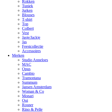
Rokken
Tuniek
Jurken
Blouses
T-shirt
Top
Colbert
Vest
Jasje/Jackje
Jas
Feestcollectie
Accessoires
Merken
Studio Anneloes
MAC
Opus
Cambio
Tramontana
Summum
Jansen Amsterdam
Woman & Co
Monari
Oui
Rosner
Rino & Pelle