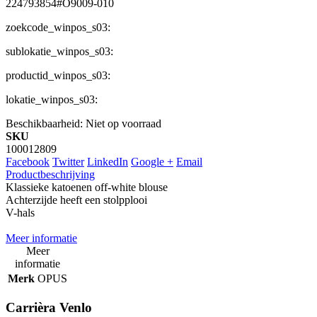
224793854#O9009-010
zoekcode_winpos_s03:
sublokatie_winpos_s03:
productid_winpos_s03:
lokatie_winpos_s03:
Beschikbaarheid:
Niet op voorraad
SKU
100012809
Facebook
Twitter
LinkedIn
Google +
Email
Productbeschrijving
Klassieke katoenen off-white blouse
Achterzijde heeft een stolpplooi
V-hals
Meer informatie
Meer
informatie
Merk
OPUS
Carrièra Venlo