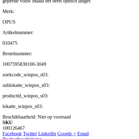
geperste vouw maakt het been optisch langer.
Merk:
OPUS
Artikelnummer:
010475
Bestelnummer:
1007595830100-3049
zoekcode_winpos_s03:
sublokatie_winpos_s03:
productid_winpos_s03:
lokatie_winpos_s03:
Beschikbaarheid:
Niet op voorraad
SKU
100126467
Facebook
Twitter
LinkedIn
Google +
Email