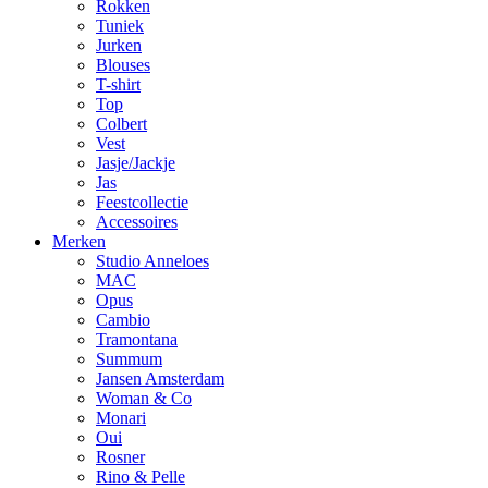
Rokken
Tuniek
Jurken
Blouses
T-shirt
Top
Colbert
Vest
Jasje/Jackje
Jas
Feestcollectie
Accessoires
Merken
Studio Anneloes
MAC
Opus
Cambio
Tramontana
Summum
Jansen Amsterdam
Woman & Co
Monari
Oui
Rosner
Rino & Pelle