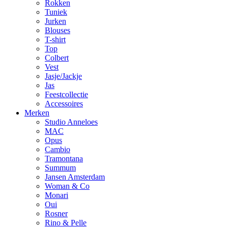
Rokken
Tuniek
Jurken
Blouses
T-shirt
Top
Colbert
Vest
Jasje/Jackje
Jas
Feestcollectie
Accessoires
Merken
Studio Anneloes
MAC
Opus
Cambio
Tramontana
Summum
Jansen Amsterdam
Woman & Co
Monari
Oui
Rosner
Rino & Pelle