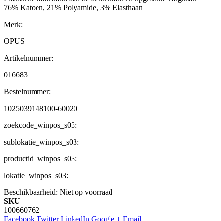
76% Katoen, 21% Polyamide, 3% Elasthaan
Merk:
OPUS
Artikelnummer:
016683
Bestelnummer:
1025039148100-60020
zoekcode_winpos_s03:
sublokatie_winpos_s03:
productid_winpos_s03:
lokatie_winpos_s03:
Beschikbaarheid:
Niet op voorraad
SKU
100660762
Facebook
Twitter
LinkedIn
Google +
Email