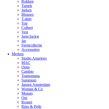
Rokken
Tuniek
Jurken
Blouses
T-shirt
Top
Colbert
Vest
Jasje/Jackje
Jas
Feestcollectie
Accessoires
Merken
Studio Anneloes
MAC
Opus
Cambio
Tramontana
Summum
Jansen Amsterdam
Woman & Co
Monari
Oui
Rosner
Rino & Pelle