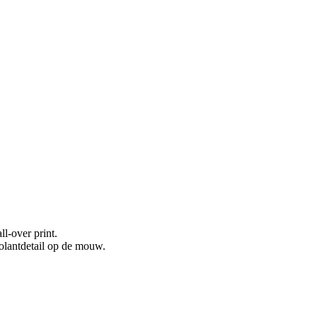
l-over print.
olantdetail op de mouw.