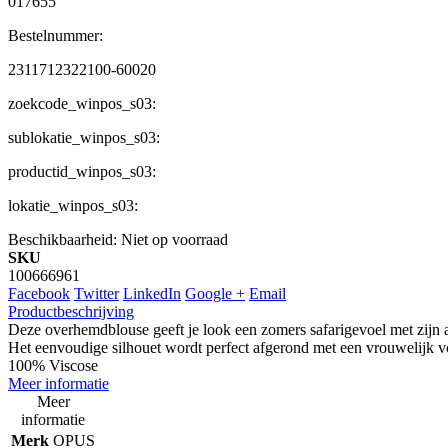
017655
Bestelnummer:
2311712322100-60020
zoekcode_winpos_s03:
sublokatie_winpos_s03:
productid_winpos_s03:
lokatie_winpos_s03:
Beschikbaarheid:
Niet op voorraad
SKU
100666961
Facebook
Twitter
LinkedIn
Google +
Email
Productbeschrijving
Deze overhemdblouse geeft je look een zomers safarigevoel met zijn al
Het eenvoudige silhouet wordt perfect afgerond met een vrouwelijk v
100% Viscose
Meer informatie
Meer
informatie
Merk
OPUS