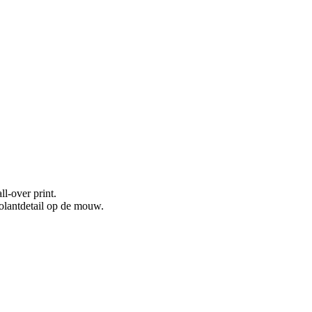
l-over print.
olantdetail op de mouw.