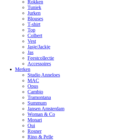
Rokken
Tuniek
Jurken
Blouses
T-shirt
Top
Colbert
Vest
Jasje/Jackje
Jas
Feestcollectie
Accessoires
Merken
Studio Anneloes
MAC
Opus
Cambio
Tramontana
Summum
Jansen Amsterdam
Woman & Co
Monari
Oui
Rosner
Rino & Pelle