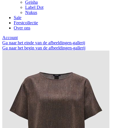
Geisha
Label Dot
Nukus
Sale
Feestcollectie
Over ons
Account
Ga naar het einde van de afbeeldingen-gallerij
Ga naar het begin van de afbeeldingen-gallerij