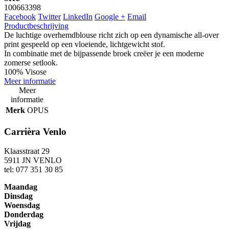
100663398
Facebook
Twitter
LinkedIn
Google +
Email
Productbeschrijving
De luchtige overhemdblouse richt zich op een dynamische all-over
print gespeeld op een vloeiende, lichtgewicht stof.
In combinatie met de bijpassende broek creëer je een moderne
zomerse setlook.
100% Visose
Meer informatie
Meer
informatie
Merk
OPUS
Carrièra Venlo
Klaasstraat 29
5911 JN VENLO
tel: 077 351 30 85
Maandag
Dinsdag
Woensdag
Donderdag
Vrijdag