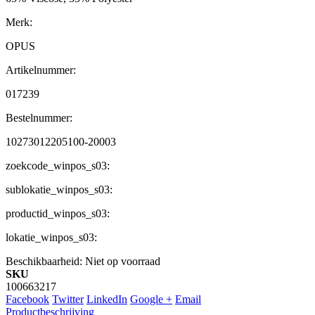
Merk:
OPUS
Artikelnummer:
017239
Bestelnummer:
10273012205100-20003
zoekcode_winpos_s03:
sublokatie_winpos_s03:
productid_winpos_s03:
lokatie_winpos_s03:
Beschikbaarheid:
Niet op voorraad
SKU
100663217
Facebook
Twitter
LinkedIn
Google +
Email
Productbeschrijving