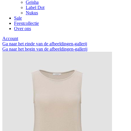
Geisha
Label Dot
Nukus
Sale
Feestcollectie
Over ons
Account
Ga naar het einde van de afbeeldingen-gallerij
Ga naar het begin van de afbeeldingen-gallerij