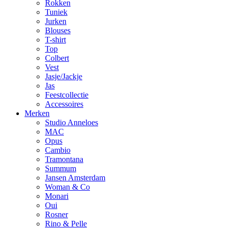
Rokken
Tuniek
Jurken
Blouses
T-shirt
Top
Colbert
Vest
Jasje/Jackje
Jas
Feestcollectie
Accessoires
Merken
Studio Anneloes
MAC
Opus
Cambio
Tramontana
Summum
Jansen Amsterdam
Woman & Co
Monari
Oui
Rosner
Rino & Pelle