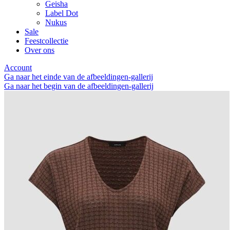
Geisha
Label Dot
Nukus
Sale
Feestcollectie
Over ons
Account
Ga naar het einde van de afbeeldingen-gallerij
Ga naar het begin van de afbeeldingen-gallerij