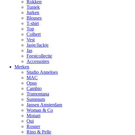
Rokken
Tuniek
Jurken
Blouses
T-shirt
Top
Colbert
Vest
Jasje/Jackje
Jas
Feestcollectie
Accessoires
Merken
Studio Anneloes
MAC
Opus
Cambio
Tramontana
Summum
Jansen Amsterdam
Woman & Co
Monari
Oui
Rosner
Rino & Pelle