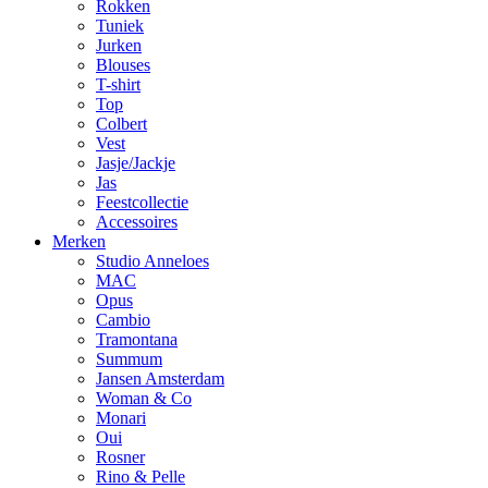
Rokken
Tuniek
Jurken
Blouses
T-shirt
Top
Colbert
Vest
Jasje/Jackje
Jas
Feestcollectie
Accessoires
Merken
Studio Anneloes
MAC
Opus
Cambio
Tramontana
Summum
Jansen Amsterdam
Woman & Co
Monari
Oui
Rosner
Rino & Pelle