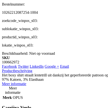
Bestelnummer:
10262212087254-1004
zoekcode_winpos_s03:
sublokatie_winpos_s03:
productid_winpos_s03:
lokatie_winpos_s03:
Beschikbaarheid:
Niet op voorraad
SKU
100662972
Facebook
Twitter
LinkedIn
Google +
Email
Productbeschrijving
Het boxy shirt straalt lentetrill uit dankzij het geperforeerde patroo
97% Katoen, 3% Elasthaan
Meer informatie
Meer
informatie
Merk
OPUS
Carrièra Venlo