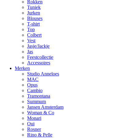
Rokken
Tuniek
Jurken
Blouses
T-shirt
Top
Colbert
Vest
Jasje/Jackje
Jas
Feestcollectie
Accessoires
Merken
Studio Anneloes
MAC
Opus
Cambio
Tramontana
Summum
Jansen Amsterdam
Woman & Co
Monari
Oui
Rosner
Rino & Pelle