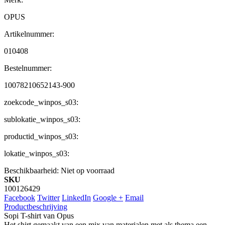
OPUS
Artikelnummer:
010408
Bestelnummer:
10078210652143-900
zoekcode_winpos_s03:
sublokatie_winpos_s03:
productid_winpos_s03:
lokatie_winpos_s03:
Beschikbaarheid:
Niet op voorraad
SKU
100126429
Facebook
Twitter
LinkedIn
Google +
Email
Productbeschrijving
Sopi T-shirt van Opus
Het shirt gemaakt van een mix van materialen met als thema een