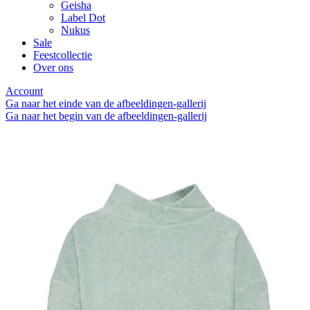
Geisha
Label Dot
Nukus
Sale
Feestcollectie
Over ons
Account
Ga naar het einde van de afbeeldingen-gallerij
Ga naar het begin van de afbeeldingen-gallerij