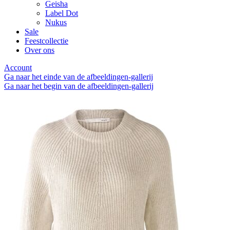
Geisha
Label Dot
Nukus
Sale
Feestcollectie
Over ons
Account
Ga naar het einde van de afbeeldingen-gallerij
Ga naar het begin van de afbeeldingen-gallerij