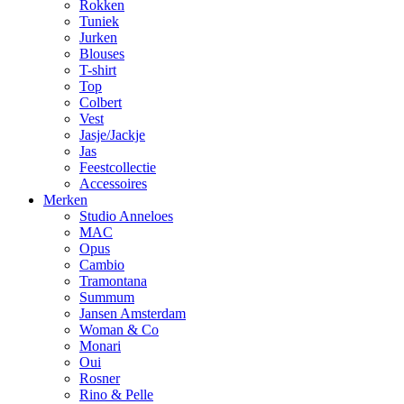
Rokken
Tuniek
Jurken
Blouses
T-shirt
Top
Colbert
Vest
Jasje/Jackje
Jas
Feestcollectie
Accessoires
Merken
Studio Anneloes
MAC
Opus
Cambio
Tramontana
Summum
Jansen Amsterdam
Woman & Co
Monari
Oui
Rosner
Rino & Pelle