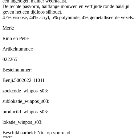
een ingetogen manier weerkaatst.
De rechte pasvorm, halflange mouwen en verfijnde ronde halslijn
geven het een tijdloos silhouet.
47% viscose, 44% acryl, 5% polyamide, 4% gemetalliseerde vezels.
Merk:
Rino en Pelle
Artikelnummer:
022265
Bestelnummer:
Benji.5002622-11011
zoekcode_winpos_s03:
sublokatie_winpos_s03:
productid_winpos_s03:
lokatie_winpos_s03:
Beschikbaarheid:
Niet op voorraad