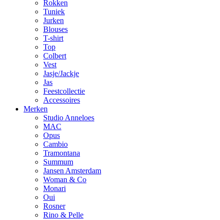
Rokken
Tuniek
Jurken
Blouses
T-shirt
Top
Colbert
Vest
Jasje/Jackje
Jas
Feestcollectie
Accessoires
Merken
Studio Anneloes
MAC
Opus
Cambio
Tramontana
Summum
Jansen Amsterdam
Woman & Co
Monari
Oui
Rosner
Rino & Pelle