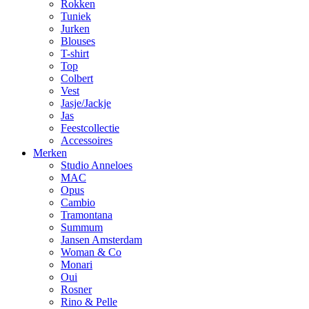
Rokken
Tuniek
Jurken
Blouses
T-shirt
Top
Colbert
Vest
Jasje/Jackje
Jas
Feestcollectie
Accessoires
Merken
Studio Anneloes
MAC
Opus
Cambio
Tramontana
Summum
Jansen Amsterdam
Woman & Co
Monari
Oui
Rosner
Rino & Pelle