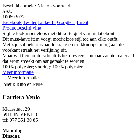
Beschikbaarheid:
Niet op voorraad
SKU
100693072
Facebook
Twitter
LinkedIn
Google +
Email
Productbeschrijving
Stijl je look moeiteloos met dit korte gilet van imitatiebont.
Dit must-have item voegt moeiteloos stijl toe aan elke outfit.
Met zijn subtiele opstaande kraag en drukknoopsluiting aan de
voorkant straalt het verfijning uit.
Maar wat hem onderscheidt is het onweerstaanbaar zachte materiaal
dat erom smeekt om aangeraakt te worden.
100% polyester; voering: 100% polyester
Meer informatie
Meer informatie
Merk
Rino en Pelle
Carrièra Venlo
Klaasstraat 29
5911 JN VENLO
tel: 077 351 30 85
Maandag
Dinsdag