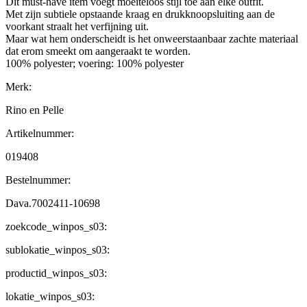
Dit must-have item voegt moeiteloos stijl toe aan elke outfit.
Met zijn subtiele opstaande kraag en drukknoopsluiting aan de
voorkant straalt het verfijning uit.
Maar wat hem onderscheidt is het onweerstaanbaar zachte materiaal
dat erom smeekt om aangeraakt te worden.
100% polyester; voering: 100% polyester
Merk:
Rino en Pelle
Artikelnummer:
019408
Bestelnummer:
Dava.7002411-10698
zoekcode_winpos_s03:
sublokatie_winpos_s03:
productid_winpos_s03:
lokatie_winpos_s03: