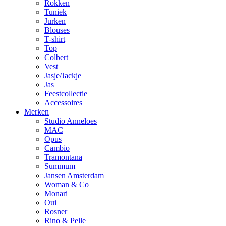
Rokken
Tuniek
Jurken
Blouses
T-shirt
Top
Colbert
Vest
Jasje/Jackje
Jas
Feestcollectie
Accessoires
Merken
Studio Anneloes
MAC
Opus
Cambio
Tramontana
Summum
Jansen Amsterdam
Woman & Co
Monari
Oui
Rosner
Rino & Pelle