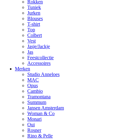
Rokken
Tuniek
Jurken
Blouses
T-shirt
Top
Colbert
Vest
Jasje/Jackje
Jas
Feestcollectie
Accessoires
Merken
Studio Anneloes
MAC
Opus
Cambio
Tramontana
Summum
Jansen Amsterdam
Woman & Co
Monari
Oui
Rosner
Rino & Pelle