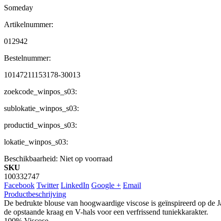
Someday
Artikelnummer:
012942
Bestelnummer:
10147211153178-30013
zoekcode_winpos_s03:
sublokatie_winpos_s03:
productid_winpos_s03:
lokatie_winpos_s03:
Beschikbaarheid:
Niet op voorraad
SKU
100332747
Facebook
Twitter
LinkedIn
Google +
Email
Productbeschrijving
De bedrukte blouse van hoogwaardige viscose is geïnspireerd op de J
de opstaande kraag en V-hals voor een verfrissend tuniekkarakter.
100% Viscose.