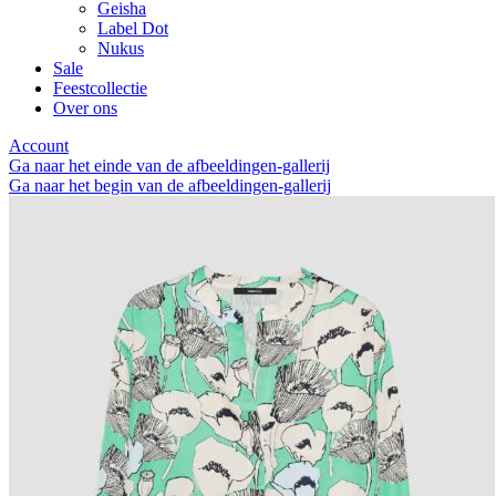
Geisha
Label Dot
Nukus
Sale
Feestcollectie
Over ons
Account
Ga naar het einde van de afbeeldingen-gallerij
Ga naar het begin van de afbeeldingen-gallerij