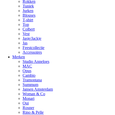
Rokken
Tuniek
Jurken
Blouses
T-shirt
Top
Colbert
Vest
Jasje/Jackje
Jas
Feestcollectie
Accessoires
Merken
Studio Anneloes
MAC
Opus
Cambio
Tramontana
Summum
Jansen Amsterdam
Woman & Co
Monari
Oui
Rosner
Rino & Pelle