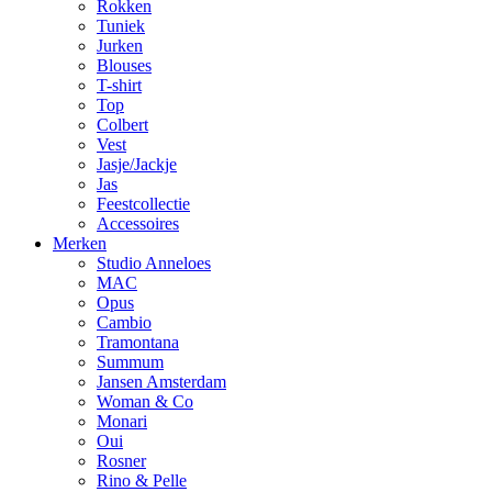
Rokken
Tuniek
Jurken
Blouses
T-shirt
Top
Colbert
Vest
Jasje/Jackje
Jas
Feestcollectie
Accessoires
Merken
Studio Anneloes
MAC
Opus
Cambio
Tramontana
Summum
Jansen Amsterdam
Woman & Co
Monari
Oui
Rosner
Rino & Pelle