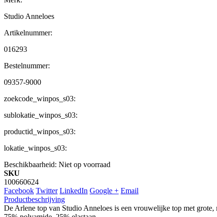
Studio Anneloes
Artikelnummer:
016293
Bestelnummer:
09357-9000
zoekcode_winpos_s03:
sublokatie_winpos_s03:
productid_winpos_s03:
lokatie_winpos_s03:
Beschikbaarheid:
Niet op voorraad
SKU
100660624
Facebook
Twitter
LinkedIn
Google +
Email
Productbeschrijving
De Arlene top van Studio Anneloes is een vrouwelijke top met grot
75% polyamide, 25% elastaan