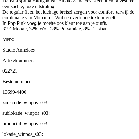
De Bibi spring cardigan van Studio Anneloes is een luchtig vest met
een zachte, luxe uitstraling.
De regular fit en het luchtige breisel zorgen voor comfort, terwijl de
combinatie van Mohair en Wol een verfijnde textuur geeft.
In Pop Pink voeg je moeiteloos kleur toe aan je outfit.
32% Mohair, 32% Wol, 28% Polyamide, 8% Elastaan
Merk:
Studio Anneloes
Artikelnummer:
022721
Bestelnummer:
13699-4400
zoekcode_winpos_s03:
sublokatie_winpos_s03:
productid_winpos_s03:
lokatie_winpos_s03: