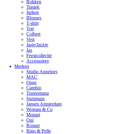
Rokken
Tuniek
Jurken
Blouses
T-shirt
Top
Colbert
Vest
Jasje/Jackje
Jas
Feestcollectie
Accessoires
Merken
Studio Anneloes
MAC
Opus
Cambio
Tramontana
Summum
Jansen Amsterdam
Woman & Co
Monari
Oui
Rosner
Rino & Pelle