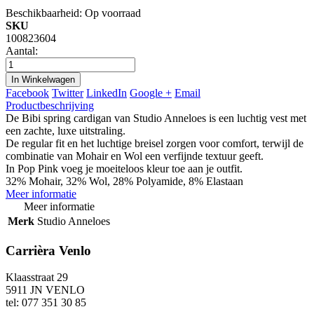
Beschikbaarheid:
Op voorraad
SKU
100823604
Aantal:
In Winkelwagen
Facebook
Twitter
LinkedIn
Google +
Email
Productbeschrijving
De Bibi spring cardigan van Studio Anneloes is een luchtig vest met
een zachte, luxe uitstraling.
De regular fit en het luchtige breisel zorgen voor comfort, terwijl de
combinatie van Mohair en Wol een verfijnde textuur geeft.
In Pop Pink voeg je moeiteloos kleur toe aan je outfit.
32% Mohair, 32% Wol, 28% Polyamide, 8% Elastaan
Meer informatie
Meer informatie
Merk
Studio Anneloes
Carrièra Venlo
Klaasstraat 29
5911 JN VENLO
tel: 077 351 30 85