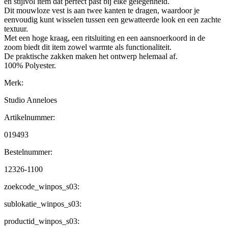
en stijlvol item dat perfect past bij elke gelegenheid.
Dit mouwloze vest is aan twee kanten te dragen, waardoor je
eenvoudig kunt wisselen tussen een gewatteerde look en een zachte
textuur.
Met een hoge kraag, een ritsluiting en een aansnoerkoord in de
zoom biedt dit item zowel warmte als functionaliteit.
De praktische zakken maken het ontwerp helemaal af.
100% Polyester.
Merk:
Studio Anneloes
Artikelnummer:
019493
Bestelnummer:
12326-1100
zoekcode_winpos_s03:
sublokatie_winpos_s03:
productid_winpos_s03: