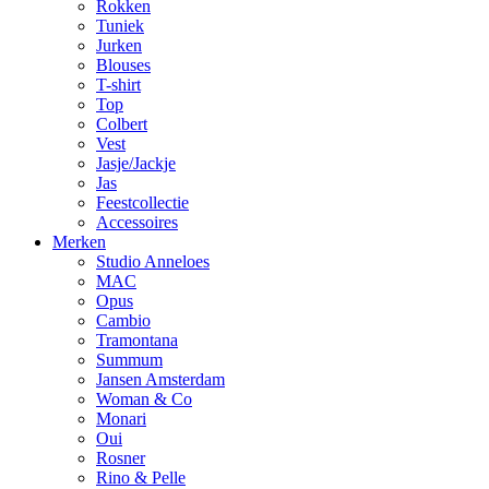
Rokken
Tuniek
Jurken
Blouses
T-shirt
Top
Colbert
Vest
Jasje/Jackje
Jas
Feestcollectie
Accessoires
Merken
Studio Anneloes
MAC
Opus
Cambio
Tramontana
Summum
Jansen Amsterdam
Woman & Co
Monari
Oui
Rosner
Rino & Pelle