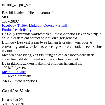
lokatie_winpos_s03:
Beschikbaarheid:
Niet op voorraad
SKU
100709807
Facebook
Twitter
LinkedIn
Google +
Email
Productbeschrijving
De Cally reversible waistcoat van Studio Anneloes is een veelzijdig
en stijlvol item dat perfect past bij elke gelegenheid.
Dit mouwloze vest is aan twee kanten te dragen, waardoor je
eenvoudig kunt wisselen tussen een gewatteerde look en een zachte
textuur.
Met een hoge kraag, een ritsluiting en een aansnoerkoord in de
zoom biedt dit item zowel warmte als functionaliteit.
De praktische zakken maken het ontwerp helemaal af.
100% Polyester.
Meer informatie
Meer informatie
Merk
Studio Anneloes
Carrièra Venlo
Klaasstraat 29
5911 JN VENLO