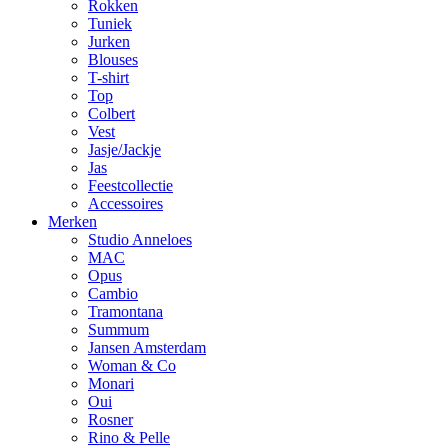
Rokken
Tuniek
Jurken
Blouses
T-shirt
Top
Colbert
Vest
Jasje/Jackje
Jas
Feestcollectie
Accessoires
Merken
Studio Anneloes
MAC
Opus
Cambio
Tramontana
Summum
Jansen Amsterdam
Woman & Co
Monari
Oui
Rosner
Rino & Pelle