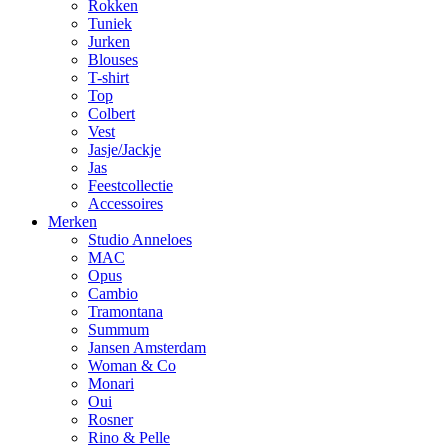
Rokken
Tuniek
Jurken
Blouses
T-shirt
Top
Colbert
Vest
Jasje/Jackje
Jas
Feestcollectie
Accessoires
Merken
Studio Anneloes
MAC
Opus
Cambio
Tramontana
Summum
Jansen Amsterdam
Woman & Co
Monari
Oui
Rosner
Rino & Pelle