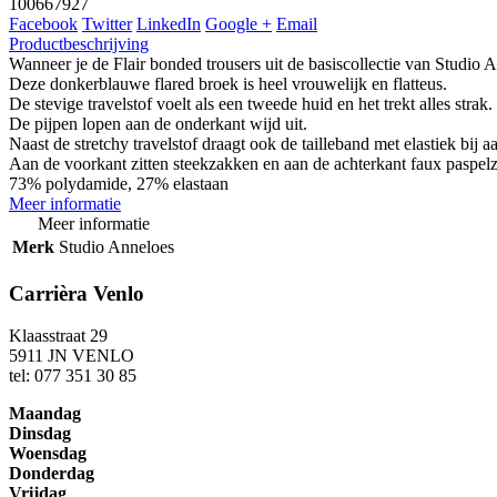
100667927
Facebook
Twitter
LinkedIn
Google +
Email
Productbeschrijving
Wanneer je de Flair bonded trousers uit de basiscollectie van Studio A
Deze donkerblauwe flared broek is heel vrouwelijk en flatteus.
De stevige travelstof voelt als een tweede huid en het trekt alles strak
De pijpen lopen aan de onderkant wijd uit.
Naast de stretchy travelstof draagt ook de tailleband met elastiek bij 
Aan de voorkant zitten steekzakken en aan de achterkant faux paspel
73% polydamide, 27% elastaan
Meer informatie
Meer informatie
Merk
Studio Anneloes
Carrièra Venlo
Klaasstraat 29
5911 JN VENLO
tel: 077 351 30 85
Maandag
Dinsdag
Woensdag
Donderdag
Vrijdag