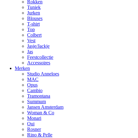
Rokken
Tuniek
Jurken
Blouses
T-shirt
Top
Colbert
Vest
Jasje/Jackje
Jas
Feestcollectie
Accessoires
Merken
Studio Anneloes
MAC
Opus
Cambio
Tramontana
Summum
Jansen Amsterdam
Woman & Co
Monari
Oui
Rosner
Rino & Pelle