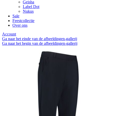
Geisha
Label Dot
Nukus
Sale
Feestcollectie
Over ons
Account
Ga naar het einde van de afbeeldingen-gallerij
Ga naar het begin van de afbeeldingen-gallerij