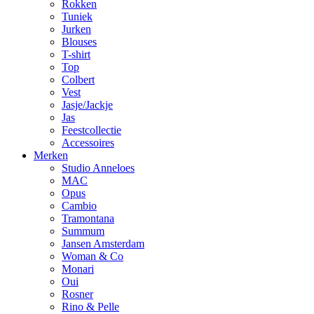
Rokken
Tuniek
Jurken
Blouses
T-shirt
Top
Colbert
Vest
Jasje/Jackje
Jas
Feestcollectie
Accessoires
Merken
Studio Anneloes
MAC
Opus
Cambio
Tramontana
Summum
Jansen Amsterdam
Woman & Co
Monari
Oui
Rosner
Rino & Pelle