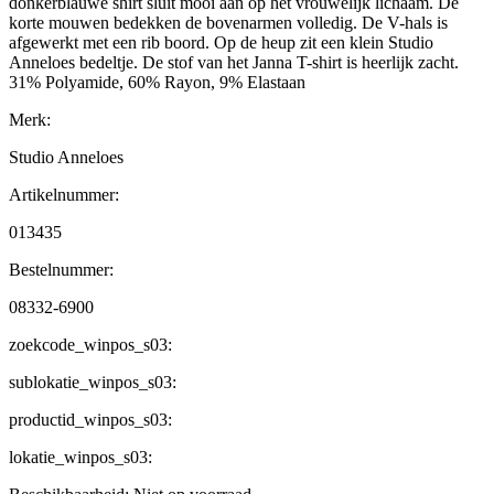
donkerblauwe shirt sluit mooi aan op het vrouwelijk lichaam. De
korte mouwen bedekken de bovenarmen volledig. De V-hals is
afgewerkt met een rib boord. Op de heup zit een klein Studio
Anneloes bedeltje. De stof van het Janna T-shirt is heerlijk zacht.
31% Polyamide, 60% Rayon, 9% Elastaan
Merk:
Studio Anneloes
Artikelnummer:
013435
Bestelnummer:
08332-6900
zoekcode_winpos_s03:
sublokatie_winpos_s03:
productid_winpos_s03:
lokatie_winpos_s03: