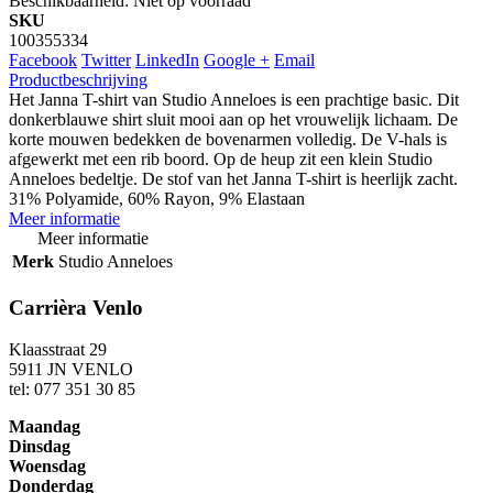
Beschikbaarheid:
Niet op voorraad
SKU
100355334
Facebook
Twitter
LinkedIn
Google +
Email
Productbeschrijving
Het Janna T-shirt van Studio Anneloes is een prachtige basic. Dit
donkerblauwe shirt sluit mooi aan op het vrouwelijk lichaam. De
korte mouwen bedekken de bovenarmen volledig. De V-hals is
afgewerkt met een rib boord. Op de heup zit een klein Studio
Anneloes bedeltje. De stof van het Janna T-shirt is heerlijk zacht.
31% Polyamide, 60% Rayon, 9% Elastaan
Meer informatie
Meer informatie
Merk
Studio Anneloes
Carrièra Venlo
Klaasstraat 29
5911 JN VENLO
tel: 077 351 30 85
Maandag
Dinsdag
Woensdag
Donderdag