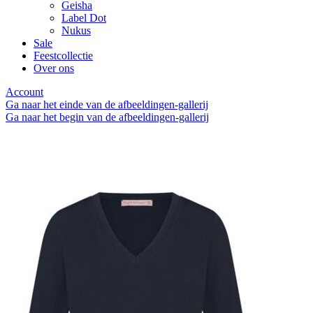
Geisha
Label Dot
Nukus
Sale
Feestcollectie
Over ons
Account
Ga naar het einde van de afbeeldingen-gallerij
Ga naar het begin van de afbeeldingen-gallerij