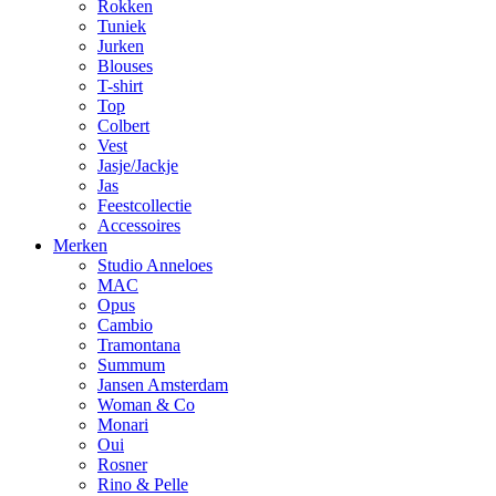
Rokken
Tuniek
Jurken
Blouses
T-shirt
Top
Colbert
Vest
Jasje/Jackje
Jas
Feestcollectie
Accessoires
Merken
Studio Anneloes
MAC
Opus
Cambio
Tramontana
Summum
Jansen Amsterdam
Woman & Co
Monari
Oui
Rosner
Rino & Pelle