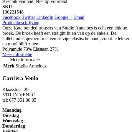
Beschikbaarheid:
Niet op voorraad
SKU
100221548
Facebook
Twitter
LinkedIn
Google +
Email
Productbeschrijving
Onze Kate bonded trousers van Studio Anneloes is echt een chique
broek. De broek heeft een straight fit en valt op de enkels. De
tailleband is gevoerd met een stevige elastische band, zodat-ie lekker
en mooi blijft zitten.
Polyamide 73% Elastaan 27%
Meer informatie
Meer informatie
Merk
Studio Anneloes
Carrièra Venlo
Klaasstraat 29
5911 JN VENLO
tel: 077 351 30 85
Maandag
Dinsdag
Woensdag
Donderdag
Vrijdag