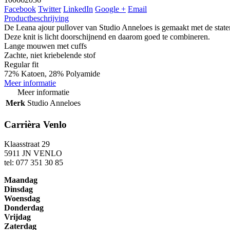
Facebook
Twitter
LinkedIn
Google +
Email
Productbeschrijving
De Leana ajour pullover van Studio Anneloes is gemaakt met de state
Deze knit is licht doorschijnend en daarom goed te combineren.
Lange mouwen met cuffs
Zachte, niet kriebelende stof
Regular fit
72% Katoen, 28% Polyamide
Meer informatie
Meer informatie
Merk
Studio Anneloes
Carrièra Venlo
Klaasstraat 29
5911 JN VENLO
tel: 077 351 30 85
Maandag
Dinsdag
Woensdag
Donderdag
Vrijdag
Zaterdag