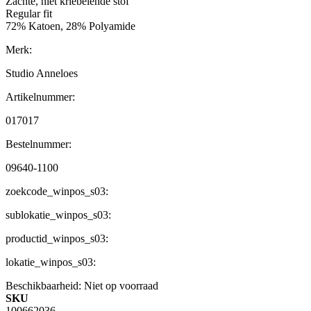
Zachte, niet kriebelende stof
Regular fit
72% Katoen, 28% Polyamide
Merk:
Studio Anneloes
Artikelnummer:
017017
Bestelnummer:
09640-1100
zoekcode_winpos_s03:
sublokatie_winpos_s03:
productid_winpos_s03:
lokatie_winpos_s03:
Beschikbaarheid:
Niet op voorraad
SKU
100662036