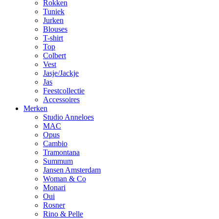
Rokken
Tuniek
Jurken
Blouses
T-shirt
Top
Colbert
Vest
Jasje/Jackje
Jas
Feestcollectie
Accessoires
Merken
Studio Anneloes
MAC
Opus
Cambio
Tramontana
Summum
Jansen Amsterdam
Woman & Co
Monari
Oui
Rosner
Rino & Pelle