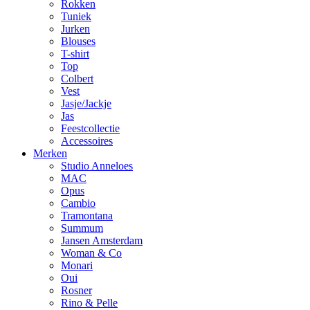
Rokken
Tuniek
Jurken
Blouses
T-shirt
Top
Colbert
Vest
Jasje/Jackje
Jas
Feestcollectie
Accessoires
Merken
Studio Anneloes
MAC
Opus
Cambio
Tramontana
Summum
Jansen Amsterdam
Woman & Co
Monari
Oui
Rosner
Rino & Pelle