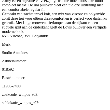
Army is een stijlvolle en veelzijdige trui die moeiteloos elke outfit
compleet maakt. De uni pullover biedt een tijdloze uitstraling met
een comfortabele regular fit.
Gemaakt van zachte travel knit, een mix van viscose en polyamide
zorgt deze trui voor ultiem draagcomfort en is perfect voor dagelijks
gebruik. Met lange mouwen, sierknopen aan de zijkant en een
subtiele split aan de onderkant geeft de Lovis pullover een verfijnde,
moderne look.
65% Viscose, 35% Polyamide
Merk:
Studio Anneloes
Artikelnummer:
018592
Bestelnummer:
11906-7400
zoekcode_winpos_s03:
sublokatie_winpos_s03: