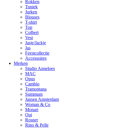
Rokken
Tuniek
Jurken
Blouses
T-shirt
Top
Colbert
Vest
Jasje/Jackje
Jas
Feestcollectie
Accessoires
Merken
Studio Anneloes
MAC
Opus
Cambio
Tramontana
Summum
Jansen Amsterdam
Woman & Co
Monari
Oui
Rosner
Rino & Pelle