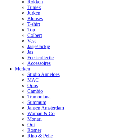
Rokken
Tuniek
Jurken
Blouses
T-shirt
Top
Colbert
Vest
Jasje/Jackje
Jas
Feestcollectie
Accessoires
Merken
Studio Anneloes
MAC
Opus
Cambio
Tramontana
Summum
Jansen Amsterdam
Woman & Co
Monari
Oui
Rosner
Rino & Pelle