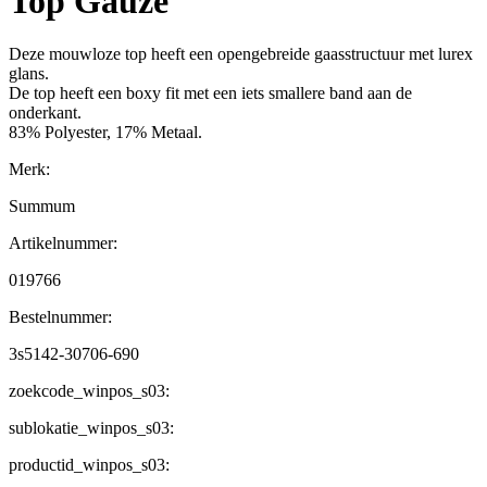
Top Gauze
Deze mouwloze top heeft een opengebreide gaasstructuur met lurex
glans.
De top heeft een boxy fit met een iets smallere band aan de
onderkant.
83% Polyester, 17% Metaal.
Merk:
Summum
Artikelnummer:
019766
Bestelnummer:
3s5142-30706-690
zoekcode_winpos_s03:
sublokatie_winpos_s03:
productid_winpos_s03: