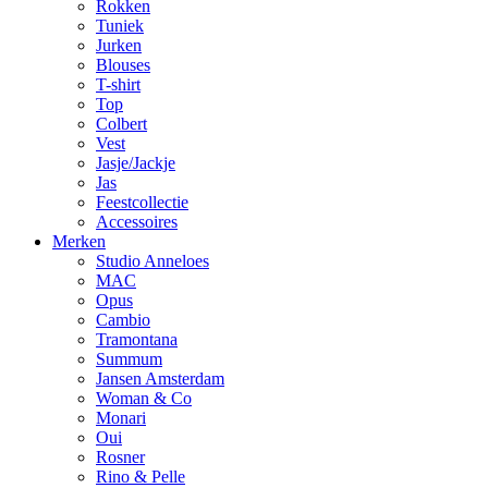
Rokken
Tuniek
Jurken
Blouses
T-shirt
Top
Colbert
Vest
Jasje/Jackje
Jas
Feestcollectie
Accessoires
Merken
Studio Anneloes
MAC
Opus
Cambio
Tramontana
Summum
Jansen Amsterdam
Woman & Co
Monari
Oui
Rosner
Rino & Pelle