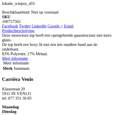
lokatie_winpos_s03:
Beschikbaarheid:
Niet op voorraad
SKU
100757562
Facebook
Twitter
LinkedIn
Google +
Email
Productbeschrijving
Deze mouwloze top heeft een opengebreide gaasstructuur met lurex
glans.
De top heeft een boxy fit met een iets smallere band aan de
onderkant.
83% Polyester, 17% Metaal.
Meer informatie
Meer informatie
Merk
Summum
Carrièra Venlo
Klaasstraat 29
5911 JN VENLO
tel: 077 351 30 85
Maandag
Dinsdag