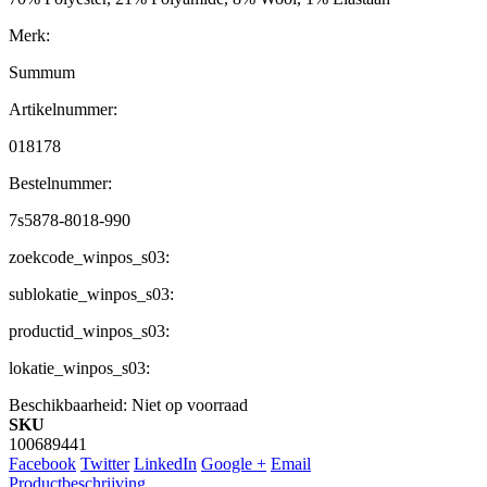
Merk:
Summum
Artikelnummer:
018178
Bestelnummer:
7s5878-8018-990
zoekcode_winpos_s03:
sublokatie_winpos_s03:
productid_winpos_s03:
lokatie_winpos_s03:
Beschikbaarheid:
Niet op voorraad
SKU
100689441
Facebook
Twitter
LinkedIn
Google +
Email
Productbeschrijving