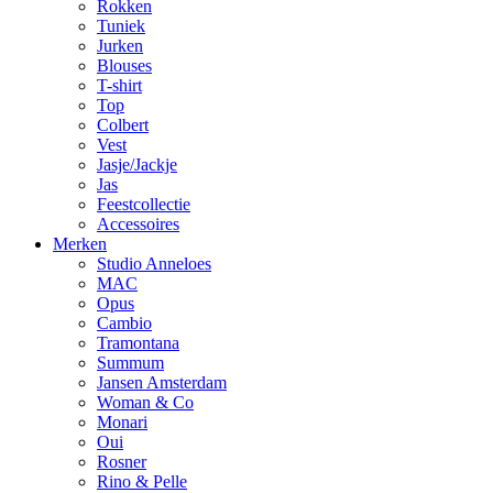
Rokken
Tuniek
Jurken
Blouses
T-shirt
Top
Colbert
Vest
Jasje/Jackje
Jas
Feestcollectie
Accessoires
Merken
Studio Anneloes
MAC
Opus
Cambio
Tramontana
Summum
Jansen Amsterdam
Woman & Co
Monari
Oui
Rosner
Rino & Pelle