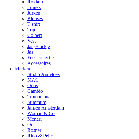
Rokken
Tuniek
Jurken
Blouses
T-shirt
Top
Colbert
Vest
Jasje/Jackje
Jas
Feestcollectie
Accessoires
Merken
Studio Anneloes
MAC
Opus
Cambio
Tramontana
Summum
Jansen Amsterdam
Woman & Co
Monari
Oui
Rosner
Rino & Pelle