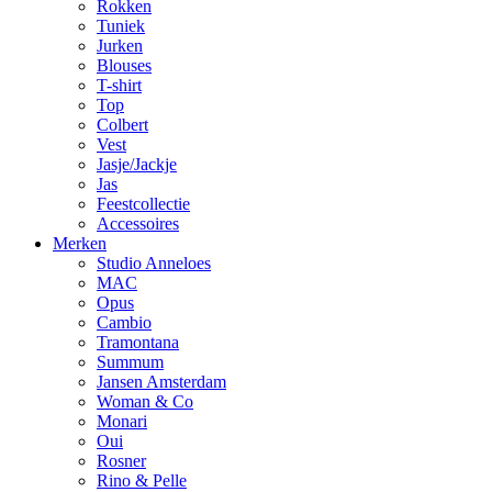
Rokken
Tuniek
Jurken
Blouses
T-shirt
Top
Colbert
Vest
Jasje/Jackje
Jas
Feestcollectie
Accessoires
Merken
Studio Anneloes
MAC
Opus
Cambio
Tramontana
Summum
Jansen Amsterdam
Woman & Co
Monari
Oui
Rosner
Rino & Pelle