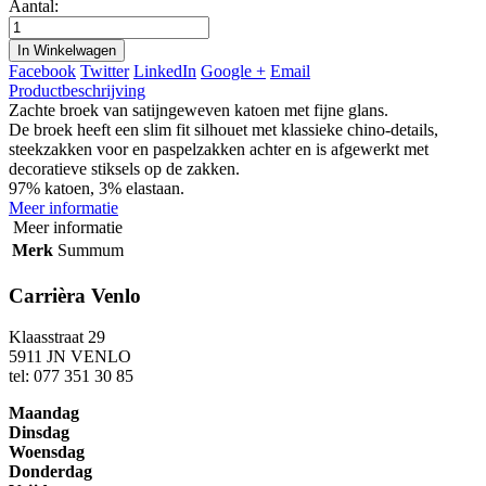
Aantal:
In Winkelwagen
Facebook
Twitter
LinkedIn
Google +
Email
Productbeschrijving
Zachte broek van satijngeweven katoen met fijne glans.
De broek heeft een slim fit silhouet met klassieke chino-details,
steekzakken voor en paspelzakken achter en is afgewerkt met
decoratieve stiksels op de zakken.
97% katoen, 3% elastaan.
Meer informatie
Meer informatie
Merk
Summum
Carrièra Venlo
Klaasstraat 29
5911 JN VENLO
tel: 077 351 30 85
Maandag
Dinsdag
Woensdag
Donderdag