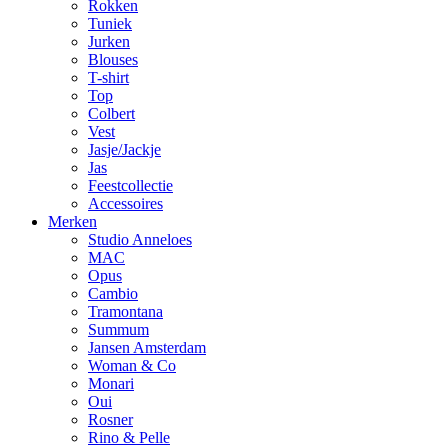
Rokken
Tuniek
Jurken
Blouses
T-shirt
Top
Colbert
Vest
Jasje/Jackje
Jas
Feestcollectie
Accessoires
Merken
Studio Anneloes
MAC
Opus
Cambio
Tramontana
Summum
Jansen Amsterdam
Woman & Co
Monari
Oui
Rosner
Rino & Pelle