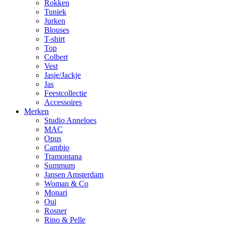
Rokken
Tuniek
Jurken
Blouses
T-shirt
Top
Colbert
Vest
Jasje/Jackje
Jas
Feestcollectie
Accessoires
Merken
Studio Anneloes
MAC
Opus
Cambio
Tramontana
Summum
Jansen Amsterdam
Woman & Co
Monari
Oui
Rosner
Rino & Pelle