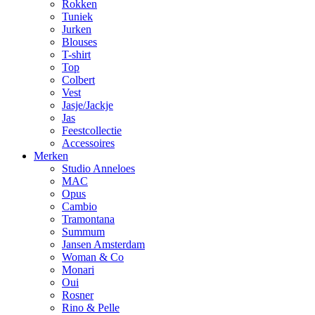
Rokken
Tuniek
Jurken
Blouses
T-shirt
Top
Colbert
Vest
Jasje/Jackje
Jas
Feestcollectie
Accessoires
Merken
Studio Anneloes
MAC
Opus
Cambio
Tramontana
Summum
Jansen Amsterdam
Woman & Co
Monari
Oui
Rosner
Rino & Pelle