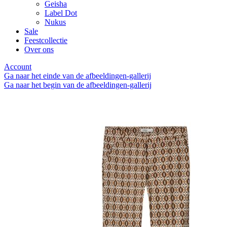
Geisha
Label Dot
Nukus
Sale
Feestcollectie
Over ons
Account
Ga naar het einde van de afbeeldingen-gallerij
Ga naar het begin van de afbeeldingen-gallerij