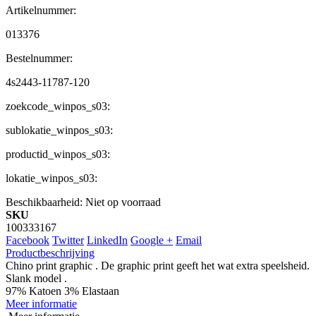
Artikelnummer:
013376
Bestelnummer:
4s2443-11787-120
zoekcode_winpos_s03:
sublokatie_winpos_s03:
productid_winpos_s03:
lokatie_winpos_s03:
Beschikbaarheid:
Niet op voorraad
SKU
100333167
Facebook
Twitter
LinkedIn
Google +
Email
Productbeschrijving
Chino print graphic . De graphic print geeft het wat extra speelsheid.
Slank model .
97% Katoen 3% Elastaan
Meer informatie