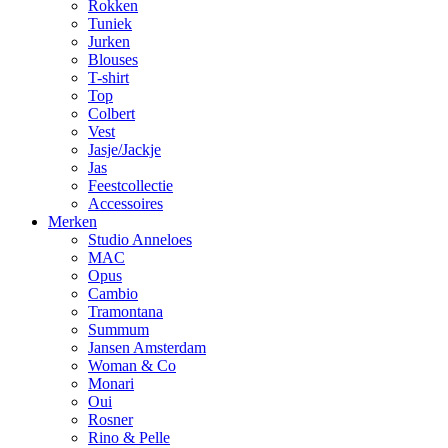
Rokken
Tuniek
Jurken
Blouses
T-shirt
Top
Colbert
Vest
Jasje/Jackje
Jas
Feestcollectie
Accessoires
Merken
Studio Anneloes
MAC
Opus
Cambio
Tramontana
Summum
Jansen Amsterdam
Woman & Co
Monari
Oui
Rosner
Rino & Pelle