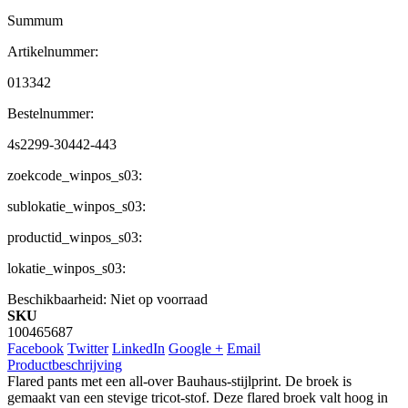
Summum
Artikelnummer:
013342
Bestelnummer:
4s2299-30442-443
zoekcode_winpos_s03:
sublokatie_winpos_s03:
productid_winpos_s03:
lokatie_winpos_s03:
Beschikbaarheid:
Niet op voorraad
SKU
100465687
Facebook
Twitter
LinkedIn
Google +
Email
Productbeschrijving
Flared pants met een all-over Bauhaus-stijlprint. De broek is
gemaakt van een stevige tricot-stof. Deze flared broek valt hoog in