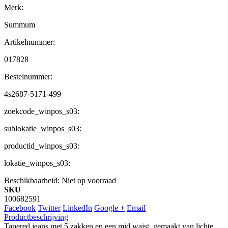
Merk:
Summum
Artikelnummer:
017828
Bestelnummer:
4s2687-5171-499
zoekcode_winpos_s03:
sublokatie_winpos_s03:
productid_winpos_s03:
lokatie_winpos_s03:
Beschikbaarheid:
Niet op voorraad
SKU
100682591
Facebook
Twitter
LinkedIn
Google +
Email
Productbeschrijving
Tapered jeans met 5 zakken en een mid waist, gemaakt van lichte