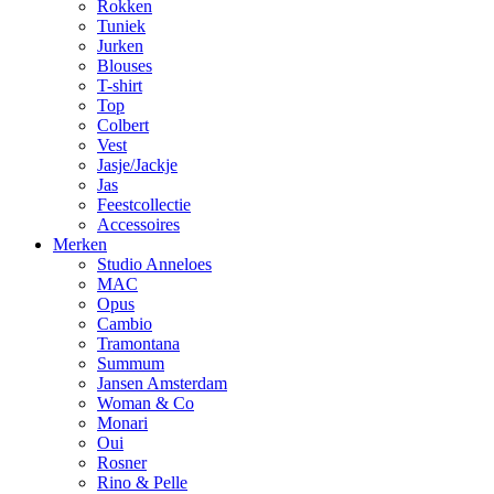
Rokken
Tuniek
Jurken
Blouses
T-shirt
Top
Colbert
Vest
Jasje/Jackje
Jas
Feestcollectie
Accessoires
Merken
Studio Anneloes
MAC
Opus
Cambio
Tramontana
Summum
Jansen Amsterdam
Woman & Co
Monari
Oui
Rosner
Rino & Pelle