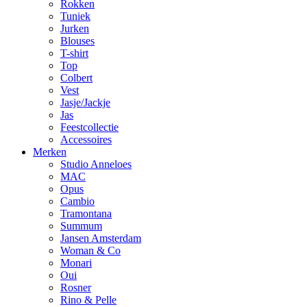
Rokken
Tuniek
Jurken
Blouses
T-shirt
Top
Colbert
Vest
Jasje/Jackje
Jas
Feestcollectie
Accessoires
Merken
Studio Anneloes
MAC
Opus
Cambio
Tramontana
Summum
Jansen Amsterdam
Woman & Co
Monari
Oui
Rosner
Rino & Pelle