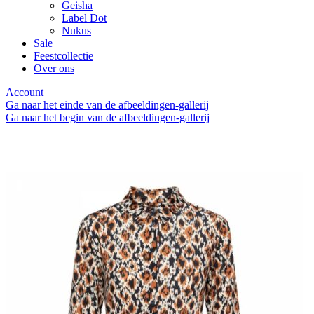
Geisha
Label Dot
Nukus
Sale
Feestcollectie
Over ons
Account
Ga naar het einde van de afbeeldingen-gallerij
Ga naar het begin van de afbeeldingen-gallerij