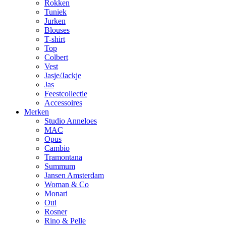
Rokken
Tuniek
Jurken
Blouses
T-shirt
Top
Colbert
Vest
Jasje/Jackje
Jas
Feestcollectie
Accessoires
Merken
Studio Anneloes
MAC
Opus
Cambio
Tramontana
Summum
Jansen Amsterdam
Woman & Co
Monari
Oui
Rosner
Rino & Pelle