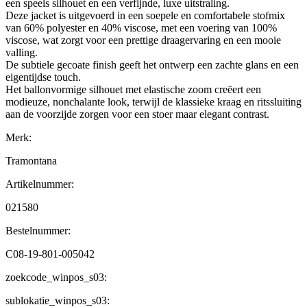
een speels silhouet en een verfijnde, luxe uitstraling.
Deze jacket is uitgevoerd in een soepele en comfortabele stofmix
van 60% polyester en 40% viscose, met een voering van 100%
viscose, wat zorgt voor een prettige draagervaring en een mooie
valling.
De subtiele gecoate finish geeft het ontwerp een zachte glans en een
eigentijdse touch.
Het ballonvormige silhouet met elastische zoom creëert een
modieuze, nonchalante look, terwijl de klassieke kraag en ritssluiting
aan de voorzijde zorgen voor een stoer maar elegant contrast.
Merk:
Tramontana
Artikelnummer:
021580
Bestelnummer:
C08-19-801-005042
zoekcode_winpos_s03:
sublokatie_winpos_s03: