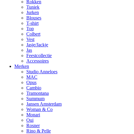
Rokken
Tuniek
Jurken
Blouses
T-shirt
Top
Colbert
Vest
Jasje/Jackje
Jas
Feestcollectie
Accessoires
Merken
Studio Anneloes
MAC
Opus
Cambio
Tramontana
Summum
Jansen Amsterdam
Woman & Co
Monari
Oui
Rosner
Rino & Pelle