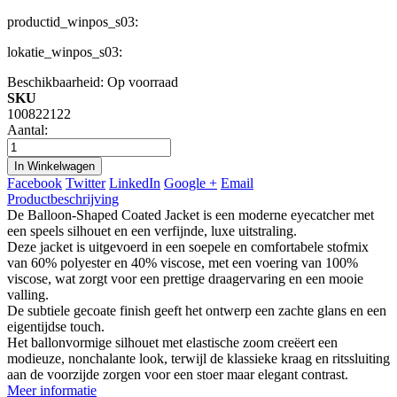
productid_winpos_s03:
lokatie_winpos_s03:
Beschikbaarheid:
Op voorraad
SKU
100822122
Aantal:
In Winkelwagen
Facebook
Twitter
LinkedIn
Google +
Email
Productbeschrijving
De Balloon-Shaped Coated Jacket is een moderne eyecatcher met
een speels silhouet en een verfijnde, luxe uitstraling.
Deze jacket is uitgevoerd in een soepele en comfortabele stofmix
van 60% polyester en 40% viscose, met een voering van 100%
viscose, wat zorgt voor een prettige draagervaring en een mooie
valling.
De subtiele gecoate finish geeft het ontwerp een zachte glans en een
eigentijdse touch.
Het ballonvormige silhouet met elastische zoom creëert een
modieuze, nonchalante look, terwijl de klassieke kraag en ritssluiting
aan de voorzijde zorgen voor een stoer maar elegant contrast.
Meer informatie