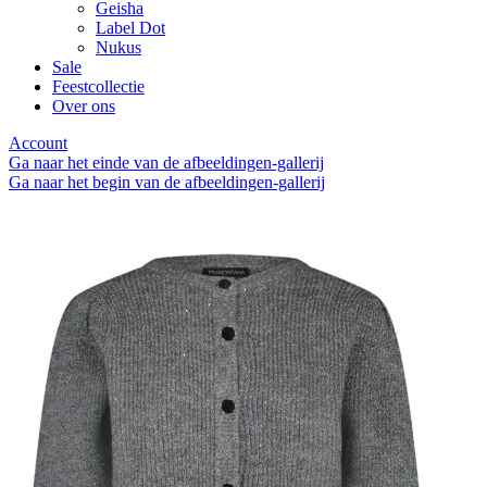
Geisha
Label Dot
Nukus
Sale
Feestcollectie
Over ons
Account
Ga naar het einde van de afbeeldingen-gallerij
Ga naar het begin van de afbeeldingen-gallerij