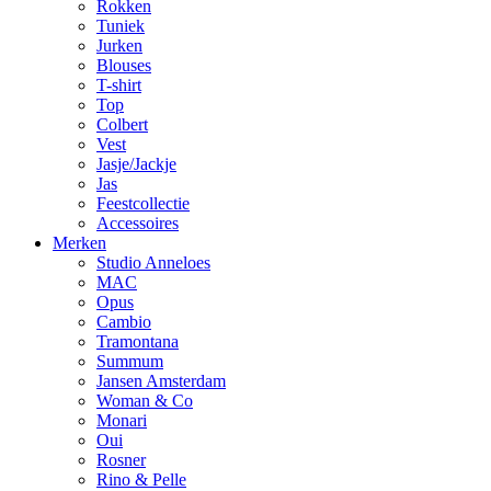
Rokken
Tuniek
Jurken
Blouses
T-shirt
Top
Colbert
Vest
Jasje/Jackje
Jas
Feestcollectie
Accessoires
Merken
Studio Anneloes
MAC
Opus
Cambio
Tramontana
Summum
Jansen Amsterdam
Woman & Co
Monari
Oui
Rosner
Rino & Pelle