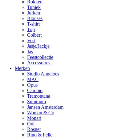
Rokken
Tuniek
Jurken
Blouses
T-shirt
Top
Colbert
Vest
Jasje/Jackje
Jas
Feestcollectie
Accessoires
Merken
Studio Anneloes
MAC
Opus
Cambio
Tramontana
Summum
Jansen Amsterdam
Woman & Co
Monari
Oui
Rosner
Rino & Pelle