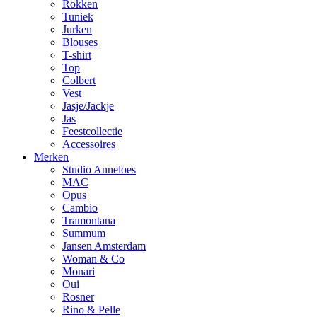
Rokken
Tuniek
Jurken
Blouses
T-shirt
Top
Colbert
Vest
Jasje/Jackje
Jas
Feestcollectie
Accessoires
Merken
Studio Anneloes
MAC
Opus
Cambio
Tramontana
Summum
Jansen Amsterdam
Woman & Co
Monari
Oui
Rosner
Rino & Pelle