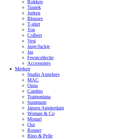
Rokken
Tuniek
Jurken
Blouses
T-shirt
Top
Colbert
Vest
Jasje/Jackje
Jas
Feestcollectie
Accessoires
Merken
Studio Anneloes
MAC
Opus
Cambio
Tramontana
Summum
Jansen Amsterdam
Woman & Co
Monari
Oui
Rosner
Rino & Pelle