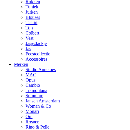
Rokken
Tuniek
Jurken
Blouses
T-shirt
Top
Colbert
Vest
Jasje/Jackje
Jas
Feestcollectie
Accessoires
Merken
Studio Anneloes
MAC
Opus
Cambio
Tramontana
Summum
Jansen Amsterdam
Woman & Co
Monari
Oui
Rosner
Rino & Pelle